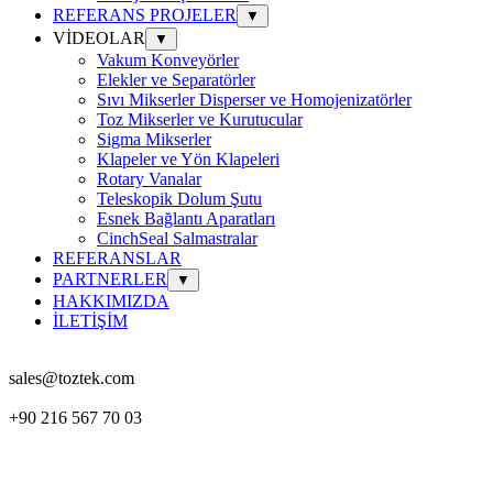
REFERANS PROJELER
▼
VİDEOLAR
▼
Vakum Konveyörler
Elekler ve Separatörler
Sıvı Mikserler Disperser ve Homojenizatörler
Toz Mikserler ve Kurutucular
Sigma Mikserler
Klapeler ve Yön Klapeleri
Rotary Vanalar
Teleskopik Dolum Şutu
Esnek Bağlantı Aparatları
CinchSeal Salmastralar
REFERANSLAR
PARTNERLER
▼
HAKKIMIZDA
İLETİŞİM
sales@toztek.com
+90 216 567 70 03