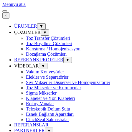
Menüyü atla
×
ÜRÜNLER
▼
ÇÖZÜMLER
▼
Toz Transfer Çözümleri
Toz Boşaltma Çözümleri
Karıştırma / Homojenizasyon
Dozajlama Çözümleri
REFERANS PROJELER
▼
VİDEOLAR
▼
Vakum Konveyörler
Elekler ve Separatörler
Sıvı Mikserler Disperser ve Homojenizatörler
Toz Mikserler ve Kurutucular
Sigma Mikserler
Klapeler ve Yön Klapeleri
Rotary Vanalar
Teleskopik Dolum Şutu
Esnek Bağlantı Aparatları
CinchSeal Salmastralar
REFERANSLAR
PARTNERLER
▼