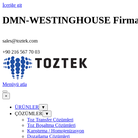
İçeriğe git
DMN-WESTINGHOUSE Firma Tanı
sales@toztek.com
+90 216 567 70 03
Menüyü atla
×
ÜRÜNLER
▼
ÇÖZÜMLER
▼
Toz Transfer Çözümleri
Toz Boşaltma Çözümleri
Karıştırma / Homojenizasyon
Dozajlama Çözümleri