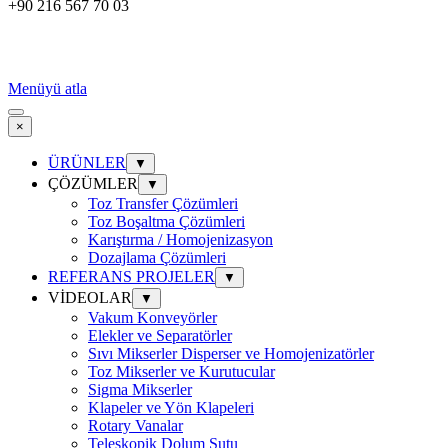
+90 216 567 70 03
Menüyü atla
×
ÜRÜNLER
▼
ÇÖZÜMLER
▼
Toz Transfer Çözümleri
Toz Boşaltma Çözümleri
Karıştırma / Homojenizasyon
Dozajlama Çözümleri
REFERANS PROJELER
▼
VİDEOLAR
▼
Vakum Konveyörler
Elekler ve Separatörler
Sıvı Mikserler Disperser ve Homojenizatörler
Toz Mikserler ve Kurutucular
Sigma Mikserler
Klapeler ve Yön Klapeleri
Rotary Vanalar
Teleskopik Dolum Şutu