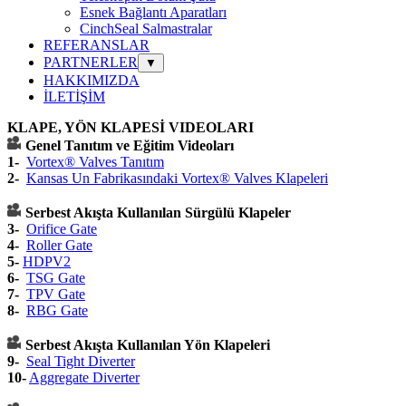
Esnek Bağlantı Aparatları
CinchSeal Salmastralar
REFERANSLAR
PARTNERLER
▼
HAKKIMIZDA
İLETİŞİM
KLAPE, YÖN KLAPESİ VIDEOLARI
Genel Tanıtım ve Eğitim Videoları
1-
Vortex
®
Valves Tanıtım
2-
Kansas Un Fabrikasındaki Vortex® Valves Klapeleri
Serbest Akışta Kullanılan Sürgülü Klapeler
3-
Orifice Gate
4-
Roller Gate
5-
HDPV2
6-
TSG Gate
7-
TPV Gate
8-
RBG Gate
Serbest Akışta Kullanılan Yön Klapeleri
9-
Seal Tight Diverter
10-
Aggregate Diverter