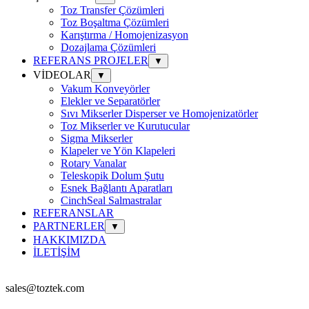
Toz Transfer Çözümleri
Toz Boşaltma Çözümleri
Karıştırma / Homojenizasyon
Dozajlama Çözümleri
REFERANS PROJELER
▼
VİDEOLAR
▼
Vakum Konveyörler
Elekler ve Separatörler
Sıvı Mikserler Disperser ve Homojenizatörler
Toz Mikserler ve Kurutucular
Sigma Mikserler
Klapeler ve Yön Klapeleri
Rotary Vanalar
Teleskopik Dolum Şutu
Esnek Bağlantı Aparatları
CinchSeal Salmastralar
REFERANSLAR
PARTNERLER
▼
HAKKIMIZDA
İLETİŞİM
sales@toztek.com