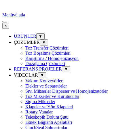
Menüyü atla
×
ÜRÜNLER
▼
ÇÖZÜMLER
▼
Toz Transfer Çözümleri
Toz Boşaltma Çözümleri
Karıştırma / Homojenizasyon
Dozajlama Çözümleri
REFERANS PROJELER
▼
VİDEOLAR
▼
Vakum Konveyörler
Elekler ve Separatörler
Sıvı Mikserler Disperser ve Homojenizatörler
Toz Mikserler ve Kurutucular
Sigma Mikserler
Klapeler ve Yön Klapeleri
Rotary Vanalar
Teleskopik Dolum Şutu
Esnek Bağlantı Aparatları
CinchSeal Salmastralar