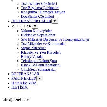
Toz Transfer Çözümleri
Toz Boşaltma Çözümleri
Karıştırma / Homojenizasyon
Dozajlama Çözümleri
REFERANS PROJELER
▼
VİDEOLAR
▼
Vakum Konveyörler
Elekler ve Separatörler
Sıvı Mikserler Disperser ve Homojenizatörler
Toz Mikserler ve Kurutucular
Sigma Mikserler
Klapeler ve Yön Klapeleri
Rotary Vanalar
Teleskopik Dolum Şutu
Esnek Bağlantı Aparatları
CinchSeal Salmastralar
REFERANSLAR
PARTNERLER
▼
HAKKIMIZDA
İLETİŞİM
sales@toztek.com