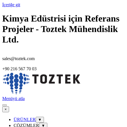
İçeriğe git
Kimya Edüstrisi için Referans
Projeler - Toztek Mühendislik
Ltd.
sales@toztek.com
+90 216 567 70 03
Menüyü atla
×
ÜRÜNLER
▼
ÇÖZÜMLER
▼