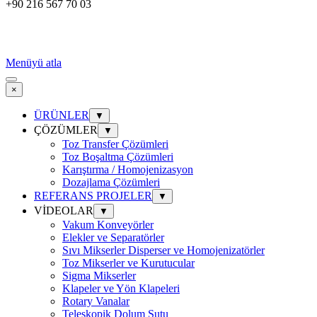
+90 216 567 70 03
Menüyü atla
×
ÜRÜNLER
▼
ÇÖZÜMLER
▼
Toz Transfer Çözümleri
Toz Boşaltma Çözümleri
Karıştırma / Homojenizasyon
Dozajlama Çözümleri
REFERANS PROJELER
▼
VİDEOLAR
▼
Vakum Konveyörler
Elekler ve Separatörler
Sıvı Mikserler Disperser ve Homojenizatörler
Toz Mikserler ve Kurutucular
Sigma Mikserler
Klapeler ve Yön Klapeleri
Rotary Vanalar
Teleskopik Dolum Şutu