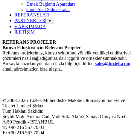
Esnek Bağlantı Aparatları
CinchSeal Salmastralar
REFERANSLAR
PARTNERLER
▼
HAKKIMIZDA
İLETİŞİM
REFERANS PROJELER
Kimya Edüstrisi için Referans Projeler
Referans projelerimiz, kimya sektörüne yönelik yenilikçi endüstriyel
çözümleri nasıl sağladığımıza dair içgörü ve örnekler sunmaktadır.
Bu sayfa hazırlanıyor, daha fazla bilgi için lütfen
sales@toztek.com
email adresimizden bize ulaşın...
© 2008-2026 Toztek Mühendislik Makine Otomasyon Sanayi ve
Ticaret Limited Şirketi.
Tüm Hakları Saklıdır.
Şeyhli Mah. Ankara Cad. Vadi Sok. Aktürk Sanayi Dünyası No:6
A/50 Pendik - İSTANBUL
T:
+
90 216 567 70 03
F:
+
90 216 567 70 04