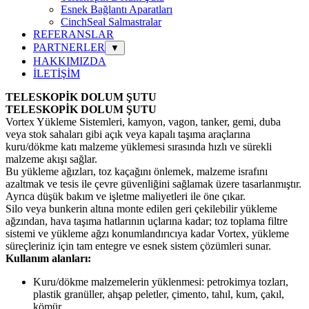
Esnek Bağlantı Aparatları
CinchSeal Salmastralar
REFERANSLAR
PARTNERLER
▼
HAKKIMIZDA
İLETİŞİM
TELESKOPİK DOLUM ŞUTU
TELESKOPİK DOLUM ŞUTU
Vortex Yükleme Sistemleri, kamyon, vagon, tanker, gemi, duba
veya stok sahaları gibi açık veya kapalı taşıma araçlarına
kuru/dökme katı malzeme yüklemesi sırasında hızlı ve sürekli
malzeme akışı sağlar.
Bu yükleme ağızları, toz kaçağını önlemek, malzeme israfını
azaltmak ve tesis ile çevre güvenliğini sağlamak üzere tasarlanmıştır.
Ayrıca düşük bakım ve işletme maliyetleri ile öne çıkar.
Silo veya bunkerin altına monte edilen geri çekilebilir yükleme
ağzından, hava taşıma hatlarının uçlarına kadar; toz toplama filtre
sistemi ve yükleme ağzı konumlandırıcıya kadar Vortex, yükleme
süreçleriniz için tam entegre ve esnek sistem çözümleri sunar.
Kullanım alanları:
Kuru/dökme malzemelerin yüklenmesi: petrokimya tozları,
plastik granüller, ahşap peletler, çimento, tahıl, kum, çakıl,
kömür