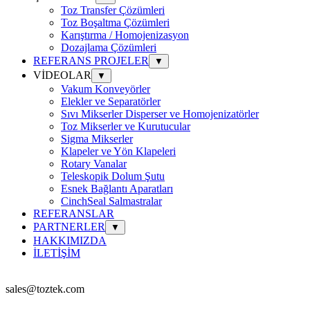
Toz Transfer Çözümleri
Toz Boşaltma Çözümleri
Karıştırma / Homojenizasyon
Dozajlama Çözümleri
REFERANS PROJELER
▼
VİDEOLAR
▼
Vakum Konveyörler
Elekler ve Separatörler
Sıvı Mikserler Disperser ve Homojenizatörler
Toz Mikserler ve Kurutucular
Sigma Mikserler
Klapeler ve Yön Klapeleri
Rotary Vanalar
Teleskopik Dolum Şutu
Esnek Bağlantı Aparatları
CinchSeal Salmastralar
REFERANSLAR
PARTNERLER
▼
HAKKIMIZDA
İLETİŞİM
sales@toztek.com