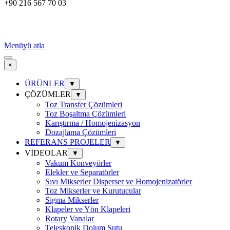
+90 216 567 70 03
Menüyü atla
×
ÜRÜNLER
▼
ÇÖZÜMLER
▼
Toz Transfer Çözümleri
Toz Boşaltma Çözümleri
Karıştırma / Homojenizasyon
Dozajlama Çözümleri
REFERANS PROJELER
▼
VİDEOLAR
▼
Vakum Konveyörler
Elekler ve Separatörler
Sıvı Mikserler Disperser ve Homojenizatörler
Toz Mikserler ve Kurutucular
Sigma Mikserler
Klapeler ve Yön Klapeleri
Rotary Vanalar
Teleskopik Dolum Şutu