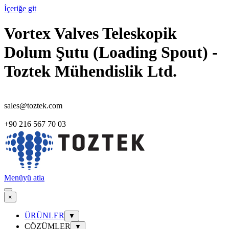
İçeriğe git
Vortex Valves Teleskopik
Dolum Şutu (Loading Spout) -
Toztek Mühendislik Ltd.
sales@toztek.com
+90 216 567 70 03
Menüyü atla
×
ÜRÜNLER
▼
ÇÖZÜMLER
▼