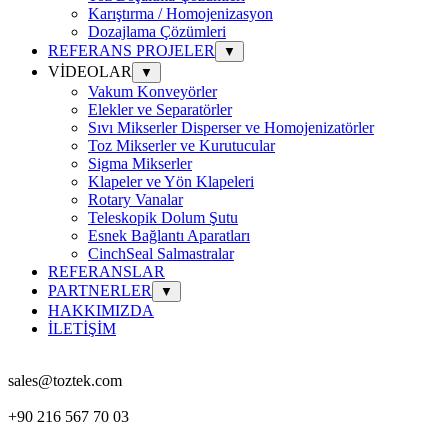
Karıştırma / Homojenizasyon
Dozajlama Çözümleri
REFERANS PROJELER
▼
VİDEOLAR
▼
Vakum Konveyörler
Elekler ve Separatörler
Sıvı Mikserler Disperser ve Homojenizatörler
Toz Mikserler ve Kurutucular
Sigma Mikserler
Klapeler ve Yön Klapeleri
Rotary Vanalar
Teleskopik Dolum Şutu
Esnek Bağlantı Aparatları
CinchSeal Salmastralar
REFERANSLAR
PARTNERLER
▼
HAKKIMIZDA
İLETİŞİM
sales@toztek.com
+90 216 567 70 03