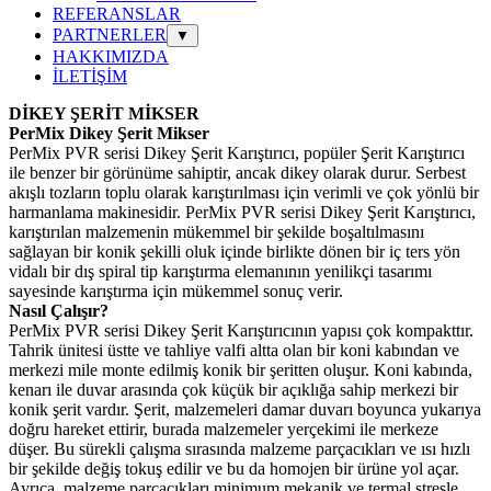
REFERANSLAR
PARTNERLER
▼
HAKKIMIZDA
İLETİŞİM
DİKEY ŞERİT MİKSER
PerMix Dikey Şerit Mikser
PerMix PVR serisi Dikey Şerit Karıştırıcı, popüler Şerit Karıştırıcı
ile benzer bir görünüme sahiptir, ancak dikey olarak durur. Serbest
akışlı tozların toplu olarak karıştırılması için verimli ve çok yönlü bir
harmanlama makinesidir. PerMix PVR serisi Dikey Şerit Karıştırıcı,
karıştırılan malzemenin mükemmel bir şekilde boşaltılmasını
sağlayan bir konik şekilli oluk içinde birlikte dönen bir iç ters yön
vidalı bir dış spiral tip karıştırma elemanının yenilikçi tasarımı
sayesinde karıştırma için mükemmel sonuç verir.
Nasıl Çalışır?
PerMix PVR serisi Dikey Şerit Karıştırıcının yapısı çok kompakttır.
Tahrik ünitesi üstte ve tahliye valfi altta olan bir koni kabından ve
merkezi mile monte edilmiş konik bir şeritten oluşur. Koni kabında,
kenarı ile duvar arasında çok küçük bir açıklığa sahip merkezi bir
konik şerit vardır. Şerit, malzemeleri damar duvarı boyunca yukarıya
doğru hareket ettirir, burada malzemeler yerçekimi ile merkeze
düşer. Bu sürekli çalışma sırasında malzeme parçacıkları ve ısı hızlı
bir şekilde değiş tokuş edilir ve bu da homojen bir ürüne yol açar.
Ayrıca, malzeme parçacıkları minimum mekanik ve termal stresle