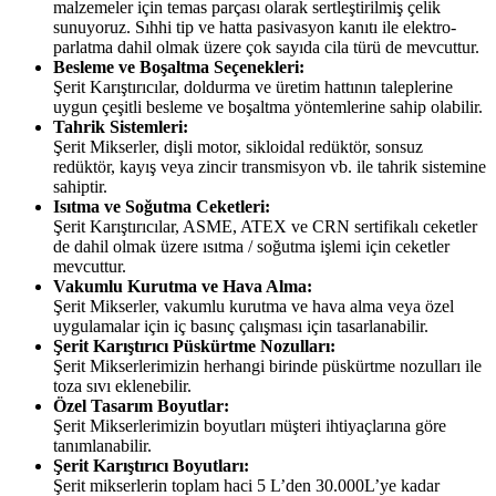
malzemeler için temas parçası olarak sertleştirilmiş çelik
sunuyoruz. Sıhhi tip ve hatta pasivasyon kanıtı ile elektro-
parlatma dahil olmak üzere çok sayıda cila türü de mevcuttur.
Besleme ve Boşaltma Seçenekleri:
Şerit Karıştırıcılar, doldurma ve üretim hattının taleplerine
uygun çeşitli besleme ve boşaltma yöntemlerine sahip olabilir.
Tahrik Sistemleri:
Şerit Mikserler, dişli motor, sikloidal redüktör, sonsuz
redüktör, kayış veya zincir transmisyon vb. ile tahrik sistemine
sahiptir.
Isıtma ve Soğutma Ceketleri:
Şerit Karıştırıcılar, ASME, ATEX ve CRN sertifikalı ceketler
de dahil olmak üzere ısıtma / soğutma işlemi için ceketler
mevcuttur.
Vakumlu Kurutma ve Hava Alma:
Şerit Mikserler, vakumlu kurutma ve hava alma veya özel
uygulamalar için iç basınç çalışması için tasarlanabilir.
Şerit Karıştırıcı Püskürtme Nozulları:
Şerit Mikserlerimizin herhangi birinde püskürtme nozulları ile
toza sıvı eklenebilir.
Özel Tasarım Boyutlar:
Şerit Mikserlerimizin boyutları müşteri ihtiyaçlarına göre
tanımlanabilir.
Şerit Karıştırıcı Boyutları:
Şerit mikserlerin toplam haci 5 L’den 30.000L’ye kadar