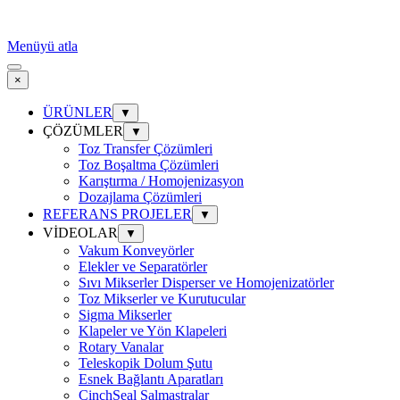
Menüyü atla
×
ÜRÜNLER
▼
ÇÖZÜMLER
▼
Toz Transfer Çözümleri
Toz Boşaltma Çözümleri
Karıştırma / Homojenizasyon
Dozajlama Çözümleri
REFERANS PROJELER
▼
VİDEOLAR
▼
Vakum Konveyörler
Elekler ve Separatörler
Sıvı Mikserler Disperser ve Homojenizatörler
Toz Mikserler ve Kurutucular
Sigma Mikserler
Klapeler ve Yön Klapeleri
Rotary Vanalar
Teleskopik Dolum Şutu
Esnek Bağlantı Aparatları
CinchSeal Salmastralar