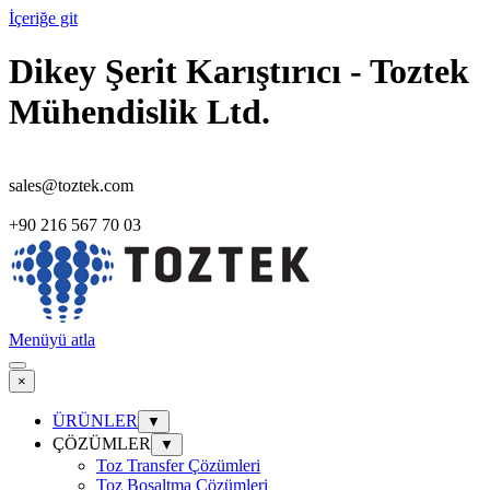
İçeriğe git
Dikey Şerit Karıştırıcı - Toztek
Mühendislik Ltd.
sales@toztek.com
+90 216 567 70 03
Menüyü atla
×
ÜRÜNLER
▼
ÇÖZÜMLER
▼
Toz Transfer Çözümleri
Toz Boşaltma Çözümleri