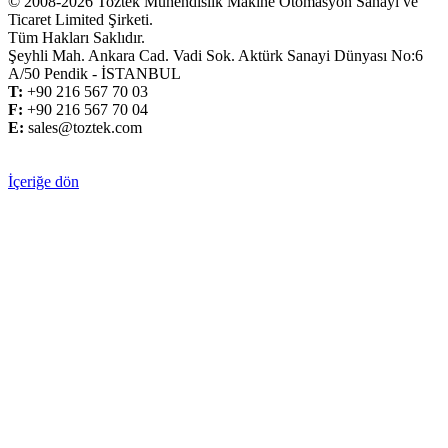
© 2008-2026 Toztek Mühendislik Makine Otomasyon Sanayi ve
Ticaret Limited Şirketi.
Tüm Hakları Saklıdır.
Şeyhli Mah. Ankara Cad. Vadi Sok. Aktürk Sanayi Dünyası No:6
A/50 Pendik - İSTANBUL
T:
+
90 216 567 70 03
F:
+
90 216 567 70 04
E:
sales@toztek.com
İçeriğe dön