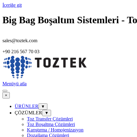
İçeriğe git
Big Bag Boşaltım Sistemleri - T
sales@toztek.com
+90 216 567 70 03
Menüyü atla
×
ÜRÜNLER
▼
ÇÖZÜMLER
▼
Toz Transfer Çözümleri
Toz Boşaltma Çözümleri
Karıştırma / Homojenizasyon
Dozajlama Çözümleri