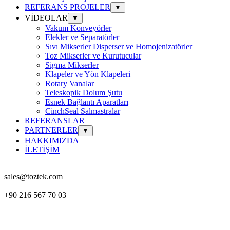
REFERANS PROJELER
▼
VİDEOLAR
▼
Vakum Konveyörler
Elekler ve Separatörler
Sıvı Mikserler Disperser ve Homojenizatörler
Toz Mikserler ve Kurutucular
Sigma Mikserler
Klapeler ve Yön Klapeleri
Rotary Vanalar
Teleskopik Dolum Şutu
Esnek Bağlantı Aparatları
CinchSeal Salmastralar
REFERANSLAR
PARTNERLER
▼
HAKKIMIZDA
İLETİŞİM
sales@toztek.com
+90 216 567 70 03