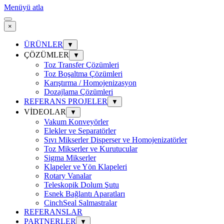
Menüyü atla
×
ÜRÜNLER
▼
ÇÖZÜMLER
▼
Toz Transfer Çözümleri
Toz Boşaltma Çözümleri
Karıştırma / Homojenizasyon
Dozajlama Çözümleri
REFERANS PROJELER
▼
VİDEOLAR
▼
Vakum Konveyörler
Elekler ve Separatörler
Sıvı Mikserler Disperser ve Homojenizatörler
Toz Mikserler ve Kurutucular
Sigma Mikserler
Klapeler ve Yön Klapeleri
Rotary Vanalar
Teleskopik Dolum Şutu
Esnek Bağlantı Aparatları
CinchSeal Salmastralar
REFERANSLAR
PARTNERLER
▼