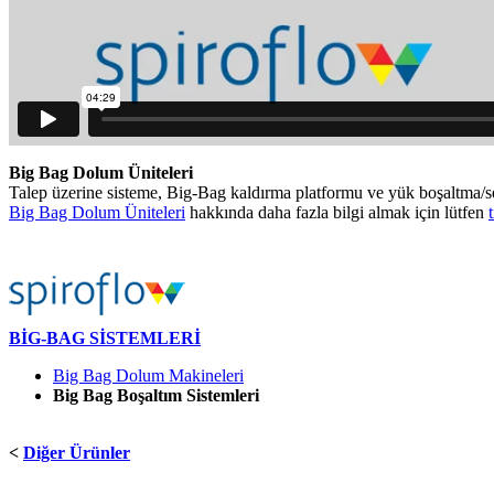
Big Bag Dolum Üniteleri
What you should know about our T9 Total Containment Bulk Bag U
Talep üzerine sisteme, Big-Bag kaldırma platformu ve yük boşaltma/sevk
Big Bag Dolum Üniteleri
hakkında daha fazla bilgi almak için lütfen
BİG-BAG SİSTEMLERİ
Big Bag Dolum Makineleri
Big Bag Boşaltım Sistemleri
<
Diğer Ürünler