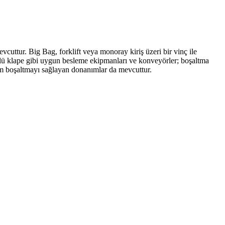
uttur. Big Bag, forklift veya monoray kiriş üzeri bir vinç ile
rgülü klape gibi uygun besleme ekipmanları ve konveyörler; boşaltma
tam boşaltmayı sağlayan donanımlar da mevcuttur.