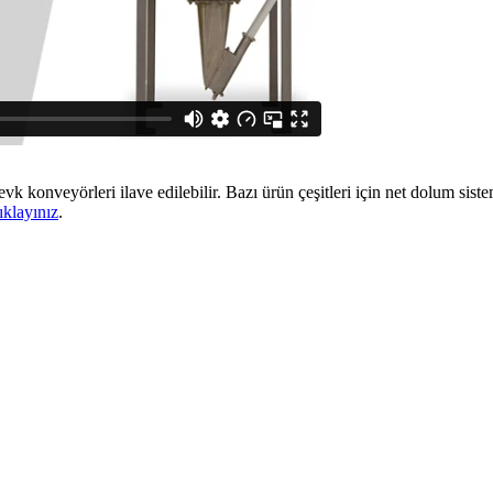
nloaders
from
Spiroflow
on
Vimeo
.
 konveyörleri ilave edilebilir. Bazı ürün çeşitleri için net dolum siste
tıklayınız
.